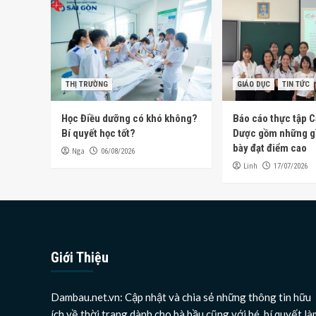
THỊ TRƯỜNG
GIÁO DỤC
TIN TỨC
Học Điều dưỡng có khó không?
Báo cáo thực tập 
Bí quyết học tốt?
Dược gồm những gì
bày đạt điểm cao
Nga
06/08/2026
Linh
17/07/2026
Giới Thiệu
Dambau.net.vn: Cập nhật và chia sẻ những thông tin hữu
ích về thời trang dành cho bà bầu cũng với bé, bí quyết là