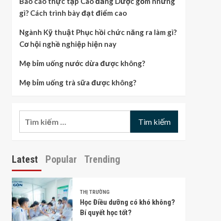
Báo cáo thực tập Cao đẳng Dược gồm những
gì? Cách trình bày đạt điểm cao
Ngành Kỹ thuật Phục hồi chức năng ra làm gì?
Cơ hội nghề nghiệp hiện nay
Mẹ bỉm uống nước dừa được không?
Mẹ bỉm uống trà sữa được không?
Tìm
kiếm
cho:
Latest
Popular
Trending
THỊ TRƯỜNG
Học Điều dưỡng có khó không?
Bí quyết học tốt?