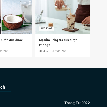
SỨC KHỎE
 nước dừa được
Mẹ bỉm uống trà sữa được
không?
Nhâm
/01/2025
09/01/2025
ịch
Tháng Tư 2022