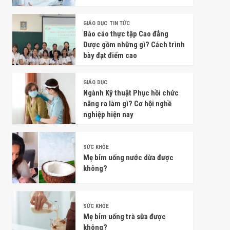
GIÁO DỤC
TIN TỨC
Báo cáo thực tập Cao đẳng
Dược gồm những gì? Cách trình
bày đạt điểm cao
GIÁO DỤC
Ngành Kỹ thuật Phục hồi chức
năng ra làm gì? Cơ hội nghề
nghiệp hiện nay
SỨC KHỎE
Mẹ bỉm uống nước dừa được
không?
SỨC KHỎE
Mẹ bỉm uống trà sữa được
không?