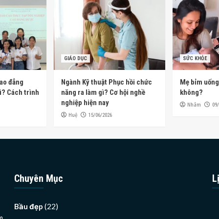
GIÁO DỤC
SỨC KHỎE
Cao đẳng
Ngành Kỹ thuật Phục hồi chức
Mẹ bỉm uống
? Cách trình
năng ra làm gì? Cơ hội nghề
không?
nghiệp hiện nay
Nhâm
09
Huệ
15/06/2026
Chuyên Mục
L
(22)
Bầu đẹp
m