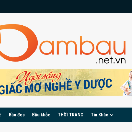
é
Bầu đẹp
Bầu khỏe
THỜI TRANG
Tin Khác