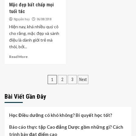
Mặc đẹp bất chấp mọi
tuổi tác
Nguyễn huy
06/08/2018
Hiện nay, khá nhiều quý cô
cho rằng, mặc đẹp và sành
điệu là dành giới trẻ mà
thôi, bởi...
Read More
Điều
1
2
3
Next
hướng
Bài Viết Gần Đây
bài
viết
Học Điều dưỡng có khó không? Bí quyết học tốt?
Báo cáo thực tập Cao đẳng Dược gồm những gì? Cách
trình bày đạt điểm cao