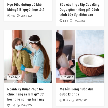
Học Điều dưỡng có khó
Báo cáo thực tập Cao đẳng
không? Bí quyết học tốt?
Dược gồm những gì? Cách
trình bày đạt điểm cao
Nga
06/08/2026
Linh
17/07/2026
GIÁO DỤC
SỨC KHỎE
Ngành Kỹ thuật Phục hồi
Mẹ bỉm uống nước dừa
chức năng ra làm gì? Cơ
được không?
hội nghề nghiệp hiện nay
Nhâm
09/01/2025
Huệ
15/06/2026