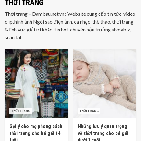
THỜI TRANG
Thời trang – Dambau.net.vn : Website cung cấp tin tức, video
clip, hình ảnh Ngôi sao điện ảnh, ca nhạc, thể thao, thời trang
& lĩnh vực giải trí khác: tin hot, chuyện hậu trường showbiz,
scandal
THỜI TRANG
THỜI TRANG
Gợi ý cho mẹ phong cách
Những lưu ý quan trọng
thời trang cho bé gái 14
về thời trang cho bé gái
tuổi
dưới 1 tuổi