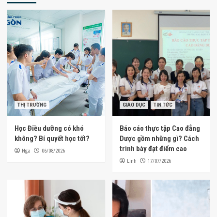
THỊ TRƯỜNG
GIÁO DỤC
TIN TỨC
Học Điều dưỡng có khó
Báo cáo thực tập Cao đẳng
không? Bí quyết học tốt?
Dược gồm những gì? Cách
trình bày đạt điểm cao
Nga
06/08/2026
Linh
17/07/2026