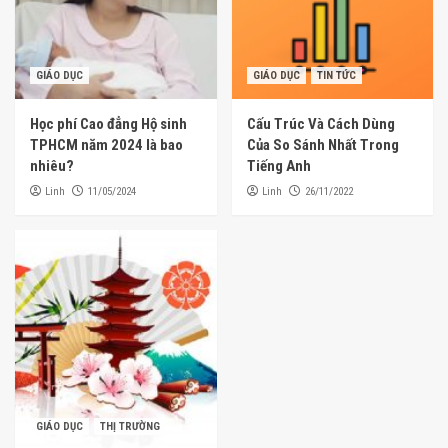
SỨC KHỎE
GIÁO DỤC
GIÁO DỤC
TIN TỨC
Mẹ bỉm uống nước dừa được không?
4
Học phí Cao đẳng Hộ sinh
Cấu Trúc Và Cách Dùng
TPHCM năm 2024 là bao
Của So Sánh Nhất Trong
nhiêu?
Tiếng Anh
SỨC KHỎE
Mẹ bỉm uống trà sữa được không?
Linh
Linh
11/05/2024
26/11/2022
5
GIÁO DỤC
THỊ TRƯỜNG