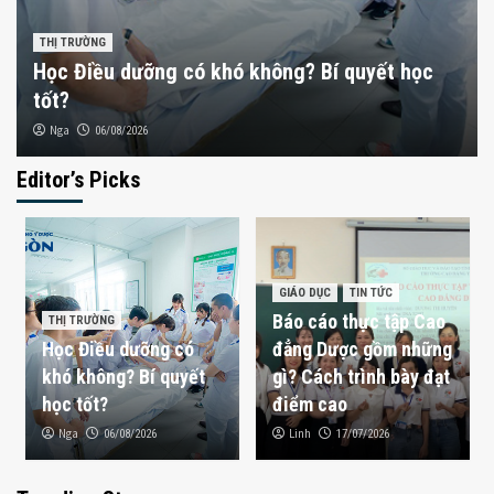
THỊ TRƯỜNG
Học Điều dưỡng có khó không? Bí quyết học
tốt?
Nga
06/08/2026
Editor’s Picks
GIÁO DỤC
Ngành Kỹ thuật Phục hồi chức năng ra làm gì?
Cơ hội nghề nghiệp hiện nay
3
GIÁO DỤC
TIN TỨC
Báo cáo thực tập Cao
THỊ TRƯỜNG
SỨC KHỎE
Học Điều dưỡng có
đẳng Dược gồm những
Mẹ bỉm uống nước dừa được không?
khó không? Bí quyết
gì? Cách trình bày đạt
4
học tốt?
điểm cao
Nga
Linh
06/08/2026
17/07/2026
SỨC KHỎE
Mẹ bỉm uống trà sữa được không?