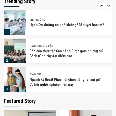
Trending Story
5
THỊ TRƯỜNG
Học Điều dưỡng có khó không? Bí quyết học tốt?
1
GIÁO DỤC
TIN TỨC
Báo cáo thực tập Cao đẳng Dược gồm những gì?
Cách trình bày đạt điểm cao
2
GIÁO DỤC
Ngành Kỹ thuật Phục hồi chức năng ra làm gì?
Cơ hội nghề nghiệp hiện nay
3
Featured Story
SỨC KHỎE
Mẹ bỉm uống nước dừa được không?