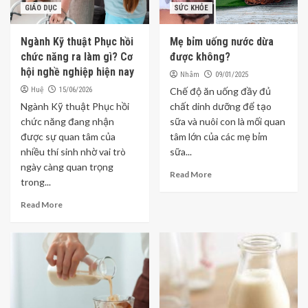
GIÁO DỤC
SỨC KHỎE
Ngành Kỹ thuật Phục hồi
Mẹ bỉm uống nước dừa
chức năng ra làm gì? Cơ
được không?
hội nghề nghiệp hiện nay
Nhâm
09/01/2025
Huệ
15/06/2026
Chế độ ăn uống đầy đủ
Ngành Kỹ thuật Phục hồi
chất dinh dưỡng để tạo
chức năng đang nhận
sữa và nuôi con là mối quan
được sự quan tâm của
tâm lớn của các mẹ bỉm
nhiều thí sinh nhờ vai trò
sữa...
ngày càng quan trọng
Read More
trong...
Read More