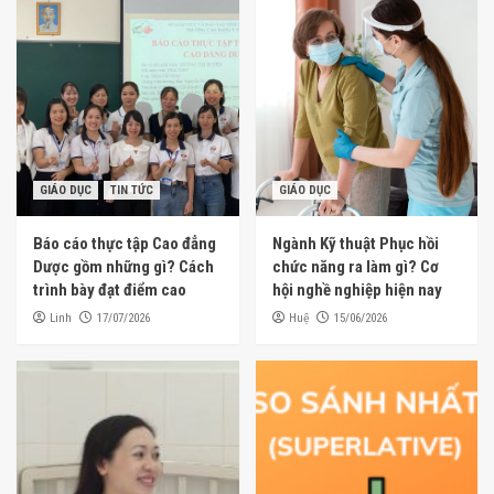
4
SỨC KHỎE
Mẹ bỉm uống trà sữa được không?
5
GIÁO DỤC
TIN TỨC
GIÁO DỤC
THỊ TRƯỜNG
Học Điều dưỡng có khó không? Bí quyết học tốt?
Báo cáo thực tập Cao đẳng
Ngành Kỹ thuật Phục hồi
1
Dược gồm những gì? Cách
chức năng ra làm gì? Cơ
trình bày đạt điểm cao
hội nghề nghiệp hiện nay
GIÁO DỤC
TIN TỨC
Linh
Huệ
17/07/2026
15/06/2026
Báo cáo thực tập Cao đẳng Dược gồm những gì?
Cách trình bày đạt điểm cao
2
GIÁO DỤC
Ngành Kỹ thuật Phục hồi chức năng ra làm gì?
Cơ hội nghề nghiệp hiện nay
3