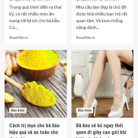
Trong quá trình diễn ra thai
Nhu cầu làm đẹp là chủ đề
kỳ, có rất nhiều món ăn
được khá nhiều bạn trẻ rất
mang tới lợi ích cho bà bầu.
quan tâm. Và kem chống
Có...
nắng dành...
Read More
Read More
Bầu khỏe
Bầu khỏe
Cách trị mụn cho bà bầu
Bà bầu sẽ bỏ ngay thói
hiệu quả và an toàn cho
quen đi giày cao gót khi