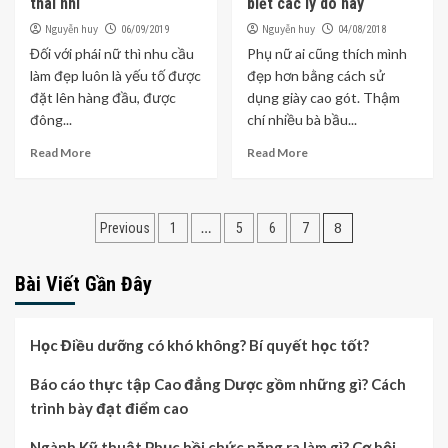
thai nhi
biết các lý do này
Nguyễn huy
Nguyễn huy
06/09/2019
04/08/2018
Đối với phái nữ thì nhu cầu
Phụ nữ ai cũng thích mình
làm đẹp luôn là yếu tố được
đẹp hơn bằng cách sử
đặt lên hàng đầu, được
dụng giày cao gót. Thậm
đông...
chí nhiều bà bầu...
Read More
Read More
Điều
…
8
Previous
1
5
6
7
hướng
Bài Viết Gần Đây
bài
viết
Học Điều dưỡng có khó không? Bí quyết học tốt?
Báo cáo thực tập Cao đẳng Dược gồm những gì? Cách
trình bày đạt điểm cao
Ngành Kỹ thuật Phục hồi chức năng ra làm gì? Cơ hội