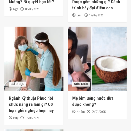
không? Bí quyết học tốt?
Dược gồm những gì? Cách
trình bày đạt điểm cao
Nga
06/08/2026
Linh
17/07/2026
GIÁO DỤC
SỨC KHỎE
Ngành Kỹ thuật Phục hồi
Mẹ bỉm uống nước dừa
chức năng ra làm gì? Cơ
được không?
hội nghề nghiệp hiện nay
Nhâm
09/01/2025
Huệ
15/06/2026