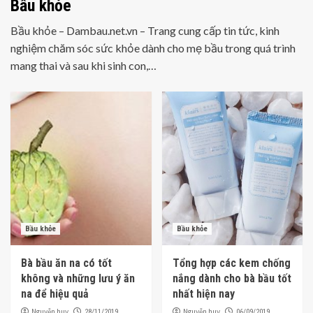
Bầu khỏe
Bầu khỏe – Dambau.net.vn – Trang cung cấp tin tức, kinh
nghiệm chăm sóc sức khỏe dành cho mẹ bầu trong quá trình
mang thai và sau khi sinh con,…
Bầu khỏe
Bầu khỏe
Bà bầu ăn na có tốt
Tổng hợp các kem chống
không và những lưu ý ăn
nắng dành cho bà bầu tốt
na để hiệu quả
nhất hiện nay
Nguyễn huy
Nguyễn huy
28/11/2019
06/09/2019